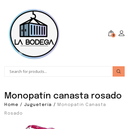
❅
❅
❅
0
❅
❅
❅
❅
Monopatín canasta rosado
Home
Juguetería
Monopatín Canasta
Rosado
❅