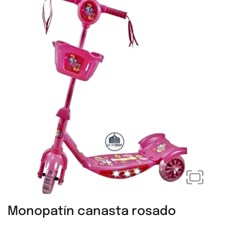
❅
❅
❅
❅
❅
❅
❅
❅
❅
❅
❅
Monopatín canasta rosado
❅