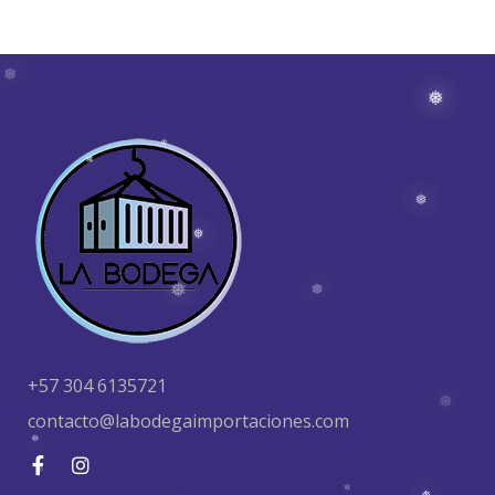
❅
❅
❅
❅
❅
❅
❅
❅
❅
+57 304 6135721
contacto@labodegaimportaciones.com
❅
❅